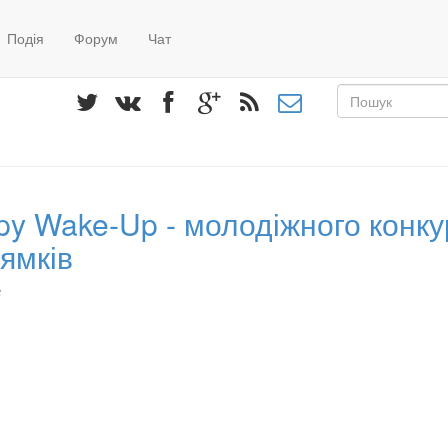
Подія
Форум
Чат
Пошуко
форма
Пошук
py Wake-Up - молодіжного конку
рямків
6