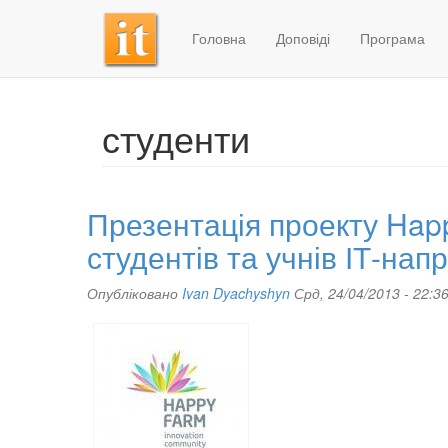
Головна
Доповіді
Програма
Перейти
до
основного
студенти
матеріалу
Презентація проекту Hap
студентів та учнів ІТ-нап
Опубліковано
Ivan Dyachyshyn
Срд, 24/04/2013 - 22:3