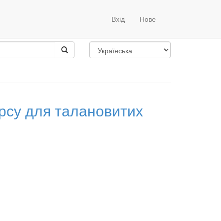
Вхід
Нове
ва
рсу для талановитих