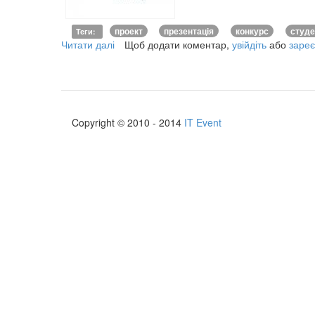
проект
презентація
конкурс
студе
Теги
:
Читати далі
про
Щоб додати коментар,
увійдіть
або
зареє
Презентація
проекту
Happy
Wake-
Up
Copyright © 2010 - 2014
IT Event
-
молодіжного
конкурсу
для
талановитих
студентів
та
учнів
ІТ-
напрямків