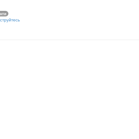
нти
струйтесь