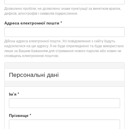
Дозволено пробіли; не дозволено знаки пунктуації за винятком крапок,
дефісів, апострофів і символів підкреслення.
Адреса електронної пошти
*
Дійсна адреса електронної пошти. Усі повідомлення з сайту будуть
надсилатися на цю адресу. Її не буде оприлюднено та буде використано
лише за Вашим бажанням для отримання нового паролю або новин чи
сповіщень електронною поштою.
Персональні дані
Ім’я
*
Прізвище
*