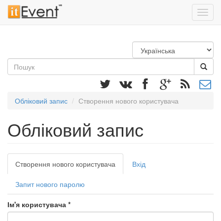
Toggl
navig
Перейти
до
основного
Пошукова
матеріалу
форма
Пошук
Обліковий запис
Створення нового користувача
Обліковий запис
Первинні
Створення нового користувача
(активна
Вхід
вкладки
вкладка)
Запит нового паролю
Ім'я користувача
*