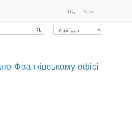
Вхід
Нове
ва
ано-Франківському офісі