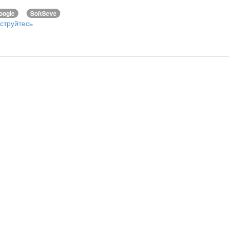
oogle
SoftSeve
струйтесь