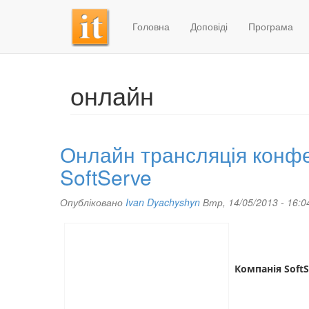
Головна
Доповіді
Програма
Перейти
до
основного
онлайн
матеріалу
Онлайн трансляція конфер
SoftServe
Опубліковано
Ivan Dyachyshyn
Втр, 14/05/2013 - 16:0
Компанія Soft