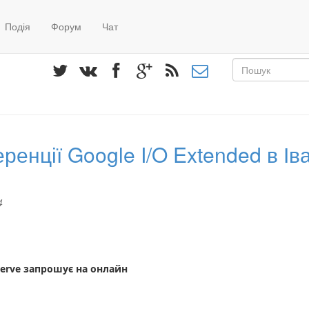
Подія
Форум
Чат
Пошуко
форма
Пошук
енції Google I/O Extended в Ів
4
Serve запрошує на онлайн