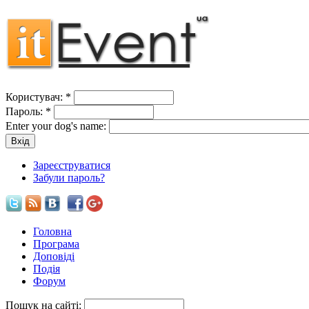
Користувач:
*
Пароль:
*
Enter your dog's name:
Зареєструватися
Забули пароль?
Головна
Програма
Доповіді
Подія
Форум
Пошук на сайті: