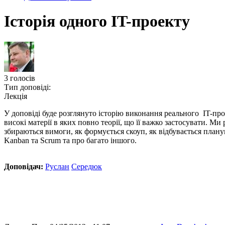
Історія одного IT-проекту
3
голосів
Тип доповіді:
Лекція
У доповіді буде розглянуто історію виконання реального IT-пр
високі матерії в яких повно теорії, що її важко застосувати. Ми
збираються вимоги, як формується скоуп, як відбувається плану
Kanban та Scrum та про багато іншого.
Доповідач:
Руслан
Середюк