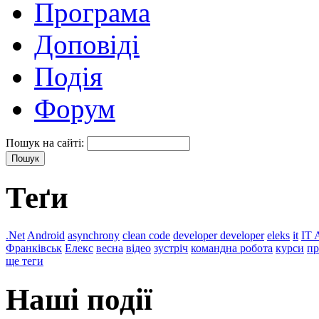
Програма
Доповіді
Подія
Форум
Пошук на сайті:
Теґи
.Net
Android
asynchrony
clean code
developer developer
eleks
it
IT 
Франківськ
Елекс
весна
відео
зустріч
командна робота
курси
пр
ще теги
Наші події