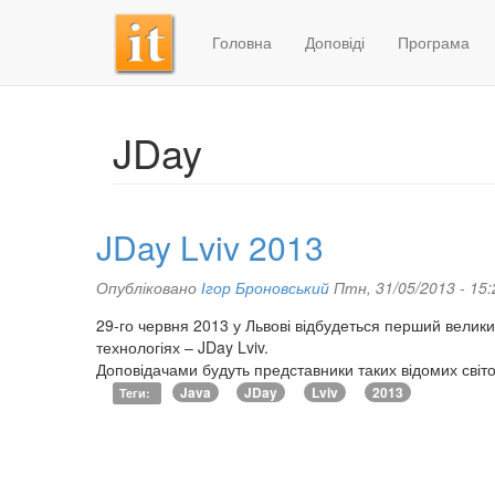
Головна
Доповіді
Програма
Перейти
до
основного
JDay
матеріалу
JDay Lviv 2013
Опубліковано
Ігор Броновський
Птн, 31/05/2013 - 15:
29-го червня 2013 у Львові відбудеться перший велики
технологіях – JDay Lviv.
Доповідачами будуть представники таких відомих світови
Java
JDay
Lviv
2013
Теги
: