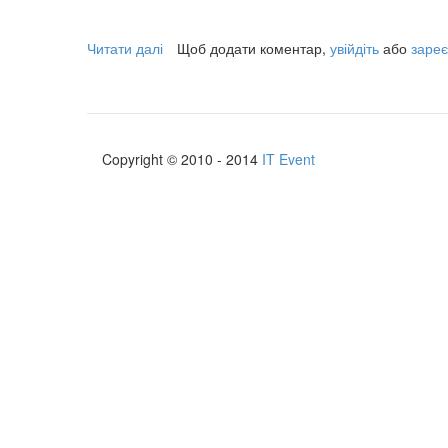
Читати далі
про
Щоб додати коментар,
увійдіть
або
зареє
JDay
Lviv
2013
Copyright © 2010 - 2014
IT Event