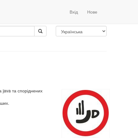
Вхід
Нове
ва
 java та споріднених
нших.