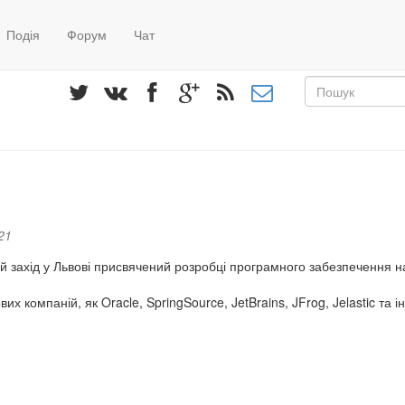
Подія
Форум
Чат
Пошуко
форма
Пошук
21
й захід у Львові присвячений розробці програмного забезпечення на
х компаній, як Oracle, SpringSource, JetBrains, JFrog, Jelastic та і