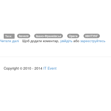
itevent
Івано-Франківськ
Opera
ІФНТУНГ
Теги
:
Читати далі
про
Щоб додати коментар,
увійдіть
або
зареєструйтесь
Opera
Software
Conference
-
Університетський
Copyright © 2010 - 2014
IT Event
тур
2010