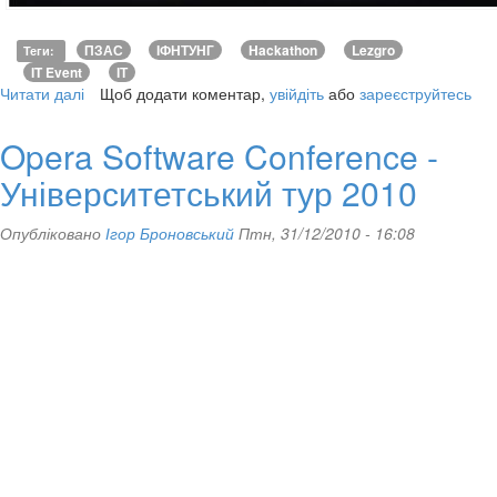
ПЗАС
ІФНТУНГ
Hackathon
Lezgro
Теги
:
IT Event
ІТ
Читати далі
про
Щоб додати коментар,
увійдіть
або
зареєструйтесь
Увага!
-
Opera Software Conference -
Hackathon
Університетський тур 2010
Опубліковано
Ігор Броновський
Птн, 31/12/2010 - 16:08