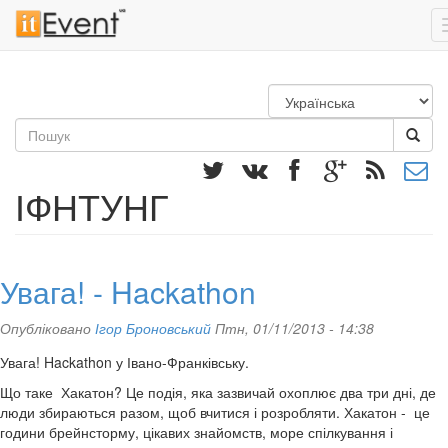
Перейти
до
основного
Пошукова
матеріалу
форма
Пошук
ІФНТУНГ
Увага! - Hackathon
Опубліковано
Ігор Броновський
Птн, 01/11/2013 - 14:38
Увага! Hackathon у Івано-Франківську.
Що таке Хакатон? Це подія, яка зазвичай охоплює два три дні, де
люди збираються разом, щоб вчитися і розробляти. Хакатон - це
години брейнсторму, цікавих знайомств, море спілкування і