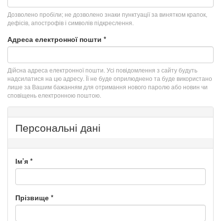
Дозволено пробіли; не дозволено знаки пунктуації за винятком крапок,
дефісів, апострофів і символів підкреслення.
Адреса електронної пошти
*
Дійсна адреса електронної пошти. Усі повідомлення з сайту будуть
надсилатися на цю адресу. Її не буде оприлюднено та буде використано
лише за Вашим бажанням для отримання нового паролю або новин чи
сповіщень електронною поштою.
Персональні дані
Ім’я
*
Прізвище
*