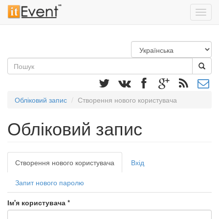
Toggl
navig
Перейти
до
основного
Пошукова
матеріалу
форма
Пошук
Обліковий запис
Створення нового користувача
Обліковий запис
Первинні
Створення нового користувача
(активна
Вхід
вкладки
вкладка)
Запит нового паролю
Ім'я користувача
*