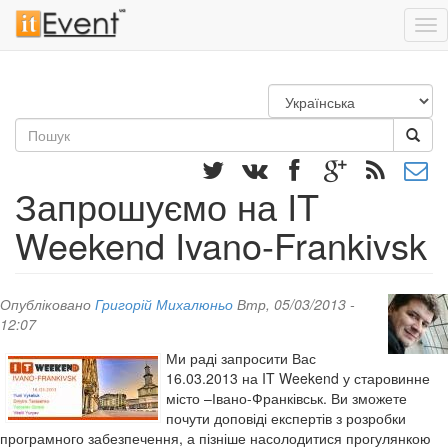
Tog
nav
Перейти
до
основного
Пошукова
матеріалу
форма
Пошук
Запрошуємо на IT
Weekend Ivano-Frankivsk
Опубліковано
Григорій Михалюньо
Втр, 05/03/2013 -
12:07
Ми раді запросити Вас
16.03.2013 на IT Weekend у старовинне
місто –Івано-Франківськ. Ви зможете
почути доповіді експертів з розробки
програмного забезпечення, а пізніше насолодитися прогулянкою