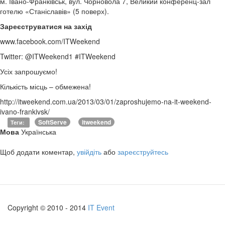
м. Івано-Франківськ, вул. Чорновола 7, Великий конференц-зал
готелю «Станіславів» (5 поверх).
Зареєструватися на захід
www.facebook.com/ITWeekend
Twitter: @ITWeekend1 #ITWeekend
Усіх запрошуємо!
Кількість місць – обмежена!
http://itweekend.com.ua/2013/03/01/zaproshujemo-na-it-weekend-
ivano-frankivsk/
SoftServe
itweekend
Теги
:
Мова
Українська
Щоб додати коментар,
увійдіть
або
зареєструйтесь
Copyright © 2010 - 2014
IT Event